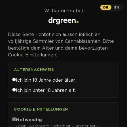
Zum Inhalt springen
DE
EN
Willkommen bei
Diese Seite richtet sich ausschließlich an
volljährige Sammler von Cannabissamen. Bitte
bestätige dein Alter und deine bevorzugten
Cookie-Einstellungen.
ALTERSNACHWEIS
Ich bin 18 Jahre oder älter.
Ich bin unter 18 Jahren alt.
CANNABISSAMEN VON RIPPER SEEDS KAUFEN
COOKIE-EINSTELLUNGEN
Ripper Seeds
Notwendig
Login, Warenkorb, Sicherheit — immer aktiv.