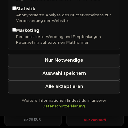
Statistik
Anonymisierte Analyse des Nutzerverhaltens zur
Verbesserung der Website.
FILTER
Sortieren nach
Marketing
Personalisierte Werbung und Empfehlungen.
DNA Genetics
DNA Genetics
PHOTOFEM
PHOTOFEM
Retargeting auf externen Plattformen.
24K Gold
3Peat
Kush-Wucht trifft
Drei Kush-Linien, zwei Award-
Mandarinenduft, drei
Gewinner, ein DNA-Original.
Nur Notwendige
Phänotypen zur Wahl.
ab 40 EUR
Ausverkauft
Auswahl speichern
Alle akzeptieren
DNA Genetics
DNA Genetics
PHOTOFEM
AUTOFEM
Bakers Delight
Bakers Delight Auto
Weitere Informationen findest du in unserer
Cookies trifft Sorbet – süßes
Sorbet-Aroma und Cookie-
Datenschutzerklärung
.
Aroma mit klarem Fokus.
Optik im Autoflower-Format
Ausverkauft
ab 38 EUR