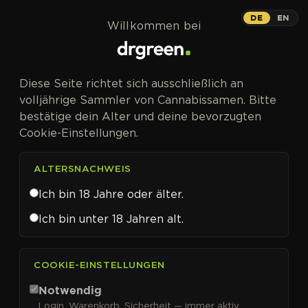
Zum Inhalt springen
DE
EN
Willkommen bei
Diese Seite richtet sich ausschließlich an
volljährige Sammler von Cannabissamen. Bitte
bestätige dein Alter und deine bevorzugten
Cookie-Einstellungen.
ALTERSNACHWEIS
Ich bin 18 Jahre oder älter.
Ich bin unter 18 Jahren alt.
CANNABISSAMEN VON DNA GENETICS KAUFEN
COOKIE-EINSTELLUNGEN
DNA Genetics
Notwendig
Login, Warenkorb, Sicherheit — immer aktiv.