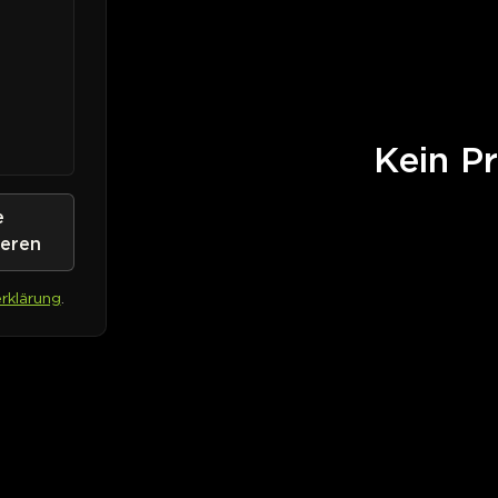
Kein Pr
e
ieren
rklärung
.