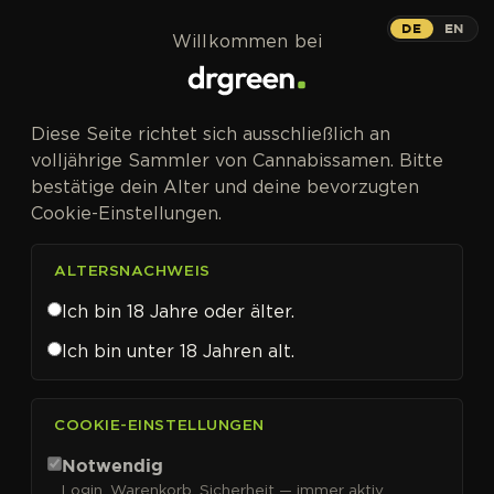
Zum Inhalt springen
DE
EN
Willkommen bei
Diese Seite richtet sich ausschließlich an
volljährige Sammler von Cannabissamen. Bitte
bestätige dein Alter und deine bevorzugten
Cookie-Einstellungen.
ALTERSNACHWEIS
Ich bin 18 Jahre oder älter.
Ich bin unter 18 Jahren alt.
CANNABISSAMEN VON SEEDSMAN KAUFEN
COOKIE-EINSTELLUNGEN
Seedsman
Notwendig
Login, Warenkorb, Sicherheit — immer aktiv.