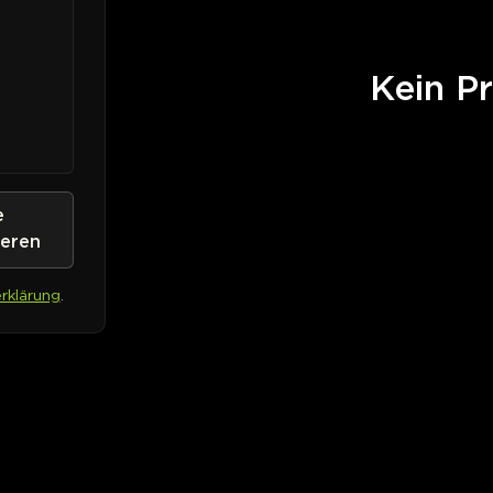
Kein Pr
e
ieren
rklärung
.