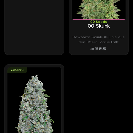
00 Seeds
00 Skunk
Bewahrte Skunk-#1-Linie aus
den 80ern, Zitrus trifft
Weihrauch.
ab 15 EUR
AUTOFEM