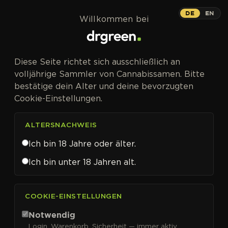
Zum Inhalt springen
DE
EN
Willkommen bei
Diese Seite richtet sich ausschließlich an
volljährige Sammler von Cannabissamen. Bitte
bestätige dein Alter und deine bevorzugten
Cookie-Einstellungen.
ALTERSNACHWEIS
Ich bin 18 Jahre oder älter.
Ich bin unter 18 Jahren alt.
CANNABISSAMEN VON 00 SEEDS KAUFEN
COOKIE-EINSTELLUNGEN
00 Seeds
Notwendig
Login, Warenkorb, Sicherheit — immer aktiv.