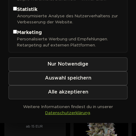
Statistik
Anonymisierte Analyse des Nutzerverhaltens zur
Verbesserung der Website.
FILTER
Sortieren nach
Marketing
Personalisierte Werbung und Empfehlungen.
00 Seeds
00 Seeds
AUTOFEM
PHOTOFEM
Retargeting auf externen Plattformen.
00 Cheese Auto
00 Cheese
Intensiver Geschmack nach
Aroma von altem Käse, lang
gereiftem Käse, im
anhaltende Entspannung.
Nur Notwendige
Automatic-Format.
ab 15 EUR
ab 15 EUR
Auswahl speichern
Alle akzeptieren
00 Seeds
AUTOFEM
PHOTOFEM
00 Kush Auto
Weitere Informationen findest du in unserer
Die Haus-Kush von 00
Datenschutzerklärung
.
Seeds, jetzt selbstblühend.
ab 15 EUR