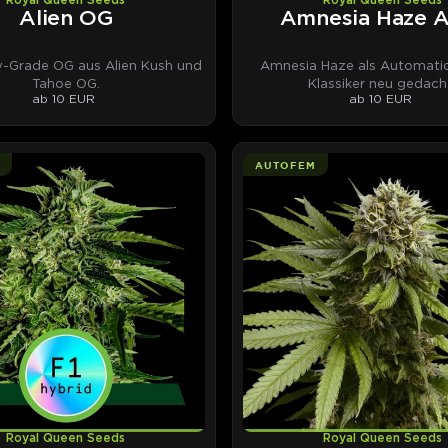
Royal Queen Seeds
Royal Queen Seeds
Alien OG
Amnesia Haze 
y-Grade OG aus Alien Kush und
Amnesia Haze als Automatic
Tahoe OG.
Klassiker neu gedach
ab 10 EUR
ab 10 EUR
AUTOFEM
Royal Queen Seeds
Royal Queen Seeds