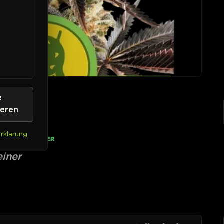
e
to
ieren
rklärung
.
• AUF LAGER
einer