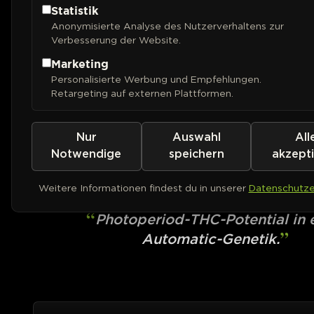
Statistik
Anonymisierte Analyse des Nutzerverhaltens zur
Verbesserung der Website.
Marketing
Personalisierte Werbung und Empfehlungen.
Retargeting auf externen Plattformen.
Nur
Auswahl
All
ROYAL QUEEN SEEDS
Cookies Gelato Au
Notwendige
speichern
akzept
Weitere Informationen findest du in unserer
Datenschutze
AUTOFEM
Photoperiod-THC-Potential in 
Automatic-Genetik.