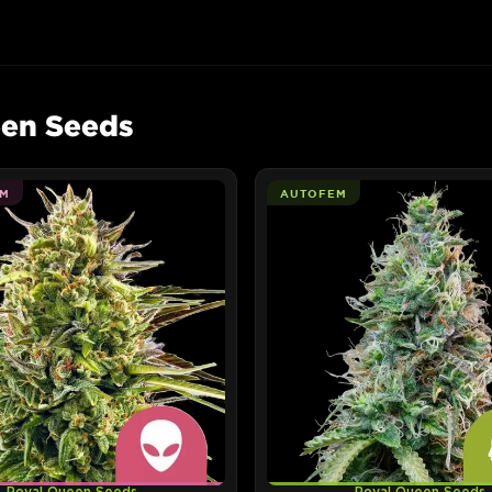
een Seeds
M
AUTOFEM