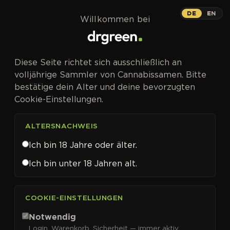
Zum Inhalt springen
DE
EN
Willkommen bei
Diese Seite richtet sich ausschließlich an
volljährige Sammler von Cannabissamen. Bitte
bestätige dein Alter und deine bevorzugten
Cookie-Einstellungen.
ALTERSNACHWEIS
Ich bin 18 Jahre oder älter.
Ich bin unter 18 Jahren alt.
CANNABISSAMEN VON PHILOSOPHER SEEDS KAUFEN
COOKIE-EINSTELLUNGEN
Philosopher Seeds
Notwendig
Login, Warenkorb, Sicherheit — immer aktiv.