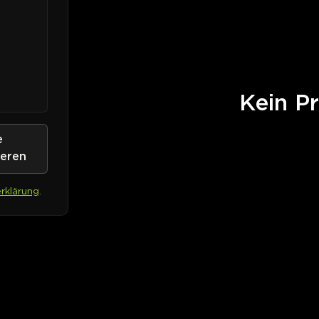
Kein Pr
e
ieren
rklärung
.