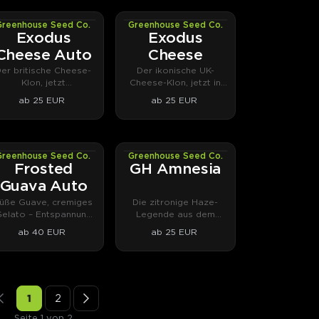
Greenhouse Seed Co.
Greenhouse Seed Co.
AUTOFEM
PHOTOFEM
Exodus
Exodus
Cheese Auto
Cheese
er britische Cheese-
Der ikonische UK-
Klon, jetzt
Cheese-Klon, jetzt in
selbstblühend.
Samenform.
ab 25 EUR
ab 25 EUR
Greenhouse Seed Co.
Greenhouse Seed Co.
AUTOFEM
PHOTOFEM
Frosted
GH Amnesia
Guava Auto
üße Guave, cremiges
Die zitronige Haze-
elato – Entspannung
Legende aus dem
ohne Couch-Lock.
Amsterdam der frühen
ab 40 EUR
ab 25 EUR
90er.
1
2
Seite 1 von 2