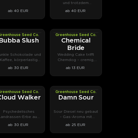
und trotzdem
alltagstauglich.
ab 40 EUR
ab 40 EUR
Greenhouse Seed Co.
Greenhouse Seed Co.
PHOTOFEM
PHOTOFEM
Bubba Slush
Chemical
Bride
unkle Schokolade und
Wedding Cake trifft
Kaffee, körperlastig
Chemdog – cremig,
ohne Couchlock.
gassig, ohne
ab 30 EUR
ab 13 EUR
Couchlock.
Greenhouse Seed Co.
Greenhouse Seed Co.
PHOTOFEM
PHOTOFEM
Cloud Walker
Damn Sour
Psychedelisches
Sour Diesel neu gebaut
Landrassen-Erbe aus
– Gas-Aroma mit
olumbien, harzig und
erdigem Abgang.
ab 30 EUR
ab 25 EUR
farbenprächtig.