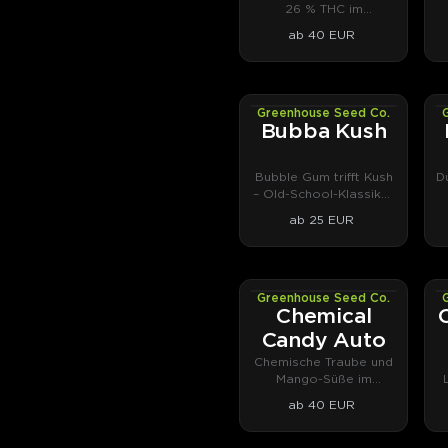
26 % THC im
Autoflower-Format.
ab 40 EUR
Greenhouse Seed Co.
PHOTOFEM
Bubba Kush
Bubble Gum trifft Kush
D
– Old-School-Klassiker
seit den Neunzigern.
ab 25 EUR
Greenhouse Seed Co.
AUTOFEM
Chemical
Candy Auto
Chemische Traube und
Mango-Süße im
Autoflower-Format.
K
ab 40 EUR