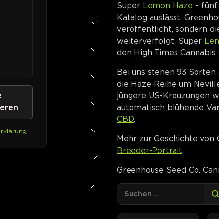
Super
Lemon Haze
– fünf
Katalog auslässt. Greenho
veröffentlicht, sondern d
weiterverfolgt; Super
Le
den High Times Cannabis 
Bei uns stehen 93 Sorten 
die Haze-Reihe um Neville
jüngere US-Kreuzungen w
e
automatisch blühende Var
ieren
CBD
.
rklärung
.
Mehr zur Geschichte von 
Breeder-Portrait
.
Greenhouse Seed Co. Cann