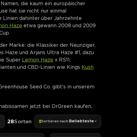
 Namen, die kaum ein europäischer
use hat sie nicht nur einmal
ie Linien dahinter über Jahrzehnte
mon Haze
etwa gewann 2008 und 2009
Cup.
der Marke: die Klassiker der Neunziger,
s Haze und Arjans Ultra Haze #1, dazu
ie Super
Lemon Haze
x RS11,
ianten und CBD-Linien wie Kings
Kush
Greenhouse Seed Co. gibt’s in unserem
abissamen jetzt bei DrGreen kaufen.
28
Sorten
Beliebteste
Sortieren nach: