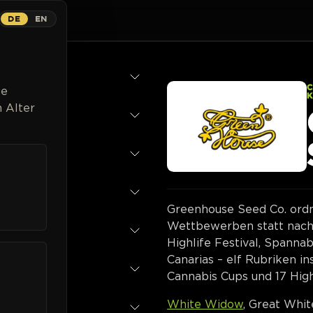
DE
EN
Strains
Breeder
Magazin
Cannabispflanzen
Listen
ge
 Alter
Greenhouse Seed Co. ord
Wettbewerben statt nach 
Highlife Festival, Spanna
Canarias – elf Rubriken i
Cannabis Cups und 17 High
White Widow
, Great Whit