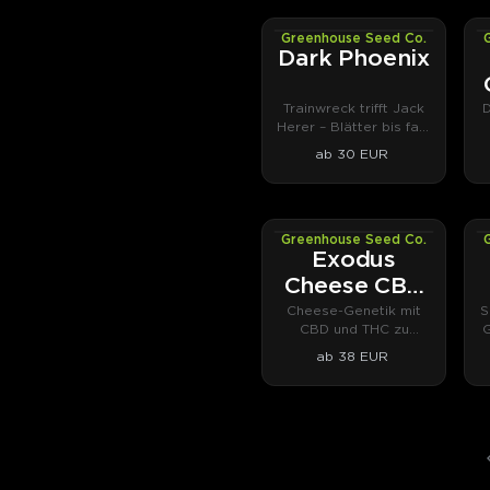
Greenhouse Seed Co.
PHOTOFEM
Dark Phoenix
Trainwreck trifft Jack
D
Herer – Blätter bis fast
schwarz.
ab 30 EUR
Greenhouse Seed Co.
AUTOFEM
Exodus
Cheese CBD
Auto
Cheese-Genetik mit
S
CBD und THC zu
G
gleichen Teilen.
ab 38 EUR