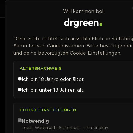
Zum Inhalt springen
Home
Shop
Willkommen bei
Packungsgröße
Diese Seite richtet sich ausschließlich an volljähri
Sammler von Cannabissamen. Bitte bestätige dein
Blütetyp
und deine bevorzugten Cookie-Einstellungen.
Geschlecht
ALTERSNACHWEIS
Ich bin 18 Jahre oder älter.
Genetik
Ich bin unter 18 Jahren alt.
Blütezeit
COOKIE-EINSTELLUNGEN
Erntezeit (Auto)
Notwendig
Login, Warenkorb, Sicherheit — immer aktiv.
THC-Gehalt