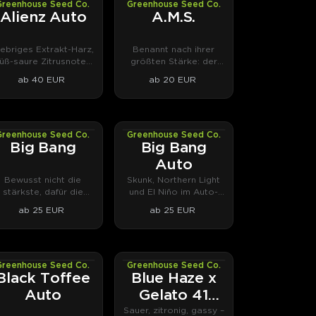
Greenhouse Seed Co.
Greenhouse Seed Co.
AUTOFEM
PHOTOFEM
Alienz Auto
A.M.S.
lebriges Extrakt-Harz,
Benannt nach ihrer
üß-saure Zitrusnoten
größten Stärke: der
vom Zkittlez-Erbe.
Schimmelresistenz.
ab 40 EUR
ab 20 EUR
Greenhouse Seed Co.
Greenhouse Seed Co.
PHOTOFEM
AUTOFEM
Big Bang
Big Bang
Auto
Bewusst nicht die
Skunk, Northern Light
stärkste, dafür die
und El Niño im Auto-
ausgeglichenste.
Format.
ab 25 EUR
ab 25 EUR
Greenhouse Seed Co.
Greenhouse Seed Co.
AUTOFEM
AUTOFEM
Black Toffee
Blue Haze x
Auto
Gelato 41
Auto
Sauer, zitronig, gassy –