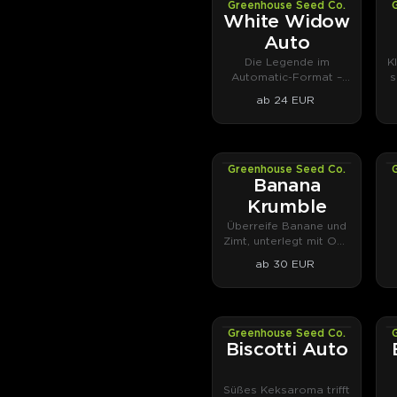
Greenhouse Seed Co.
AUTOFEM
White Widow
Auto
Die Legende im
K
Automatic-Format –
s
reif in neun Wochen.
ab 24 EUR
Greenhouse Seed Co.
PHOTOFEM
Banana
Krumble
Überreife Banane und
Zimt, unterlegt mit OG-
Sprit.
ab 30 EUR
Greenhouse Seed Co.
AUTOFEM
Biscotti Auto
Süßes Keksaroma trifft