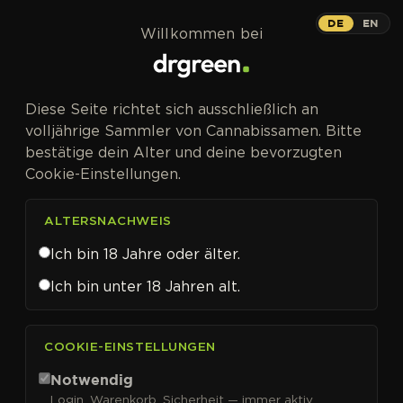
Zum Inhalt springen
Big Bang
DE
EN
Willkommen bei
PHOTOFEM
Diese Seite richtet sich ausschließlich an
Bewusst nicht die stärkste, dafür die
volljährige Sammler von Cannabissamen. Bitte
ausgeglichenste.
bestätige dein Alter und deine bevorzugten
Cookie-Einstellungen.
ALTERSNACHWEIS
Ich bin 18 Jahre oder älter.
Ich bin unter 18 Jahren alt.
COOKIE-EINSTELLUNGEN
Notwendig
Login, Warenkorb, Sicherheit — immer aktiv.