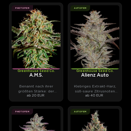
PHOTOFEM
AUTOFEM
Greenhouse Seed Co.
Greenhouse Seed Co.
A.M.S.
Alienz Auto
Benannt nach ihrer
Klebriges Extrakt-Harz,
größten Stärke: der
süß-saure Zitrusnoten
ab 20 EUR
ab 40 EUR
Schimmelresistenz.
vom Zkittlez-Erbe.
PHOTOFEM
AUTOFEM