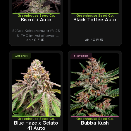
Greenhouse Seed Co.
Greenhouse Seed Co.
Biscotti Auto
Black Toffee Auto
Süßes Keksaroma trifft 26
% THC im Autoflower-
ab 40 EUR
ab 40 EUR
Format.
AUTOFEM
PHOTOFEM
Greenhouse Seed Co.
Greenhouse Seed Co.
Blue Haze x Gelato
Bubba Kush
41 Auto