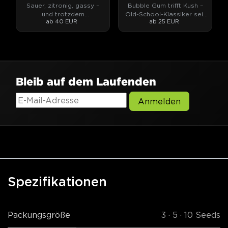
Sauer, zitronig, gassy –
Bubble Gum trifft Kush –
und trotzdem
Old-School-Klassiker seit
ab 40 EUR
ab 25 EUR
alltagstauglich.
den Neunzigern.
Bleib auf dem Laufenden
Anmelden
Spezifikationen
Packungsgröße
3 · 5 · 10 Seeds