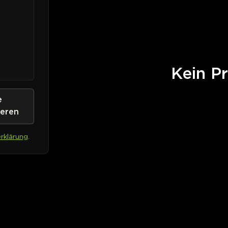
Kein Pr
e
ieren
rklärung
.