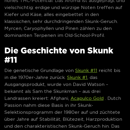
hohes THC-Potential. Das Aroma ist ausgeprägt und
vielschichtig: erdige und würzige Noten treffen auf
Kiefer und Käse, alles eingebettet in den
klassischen, sehr durchdringenden Skunk-Geruch.
Myrcen, Caryophyllen und Pinen zählen zu den
dominanten Terpenen im Old-School-Profil.
Die Geschichte von Skunk
#11
Die genetische Grundlage von
Skunk #11
reicht bis
in die 1970er-Jahre zurück.
Skunk #1
, das
Ausgangsprodukt, wurde von David Watson –
bekannt als Sam the Skunkman – aus drei
Landrassen kreiert: Afghani,
Acapulco Gold
. Dutch
Passion nahm diese Basis in ihr Skunk-
Selektionsprogramm der 1980er auf und züchtete
über Jahre auf Stabilität, Blütezeit, Harzproduktion
und den charakteristischen Skunk-Geruch hin. Das