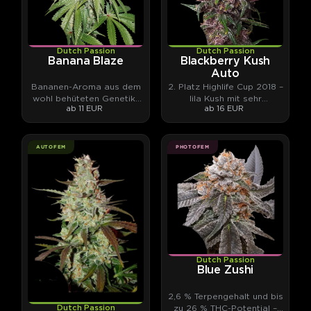
Dutch Passion
Dutch Passion
Banana Blaze
Blackberry Kush
Auto
Bananen-Aroma aus dem
2. Platz Highlife Cup 2018 –
wohl behüteten Genetik-
lila Kush mit sehr
ab 11 EUR
ab 16 EUR
Archiv von Dutch Passion
komplexen Terpenen
AUTOFEM
PHOTOFEM
Dutch Passion
Blue Zushi
2,6 % Terpengehalt und bis
zu 26 % THC-Potential –
Dutch Passion