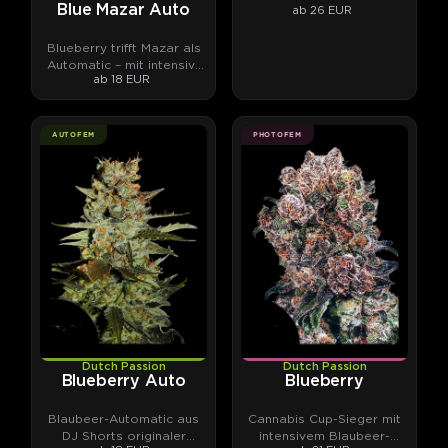
Blue Mazar Auto
ab 26 EUR
von unabhängigen
Laboren gemessen.
Blueberry trifft Mazar als
Automatic – mit intensiv-
ab 18 EUR
fruchtigen Terpenen.
AUTOFEM
PHOTOFEM
Dutch Passion
Dutch Passion
Blueberry Auto
Blueberry
Blaubeer-Automatic aus
Cannabis Cup-Sieger mit
DJ Shorts originaler
intensivem Blaubeer-