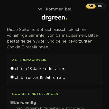
Zum Inhalt springen
Skunk #11
DE
EN
Willkommen bei
PHOTOFEM
Diese Seite richtet sich ausschließlich an
Über eine Million verkaufte Samen –
volljährige Sammler von Cannabissamen. Bitte
der Skunk-Klassiker.
bestätige dein Alter und deine bevorzugten
Cookie-Einstellungen.
ALTERSNACHWEIS
Ich bin 18 Jahre oder älter.
Skunk #11 Cannabissamen
Ich bin unter 18 Jahren alt.
von Dutch Passion kaufen
Skunk #11
Skunk #11 stammt aus dem berühmten
COOKIE-EINSTELLUNGEN
Skunk-Selektionsprogramm von Dutch Passion aus
den 1980ern – mit über einer Million verkaufter
Notwendig
Samen eine der meistgekauften Skunk-Sorten
Login, Warenkorb, Sicherheit — immer aktiv.