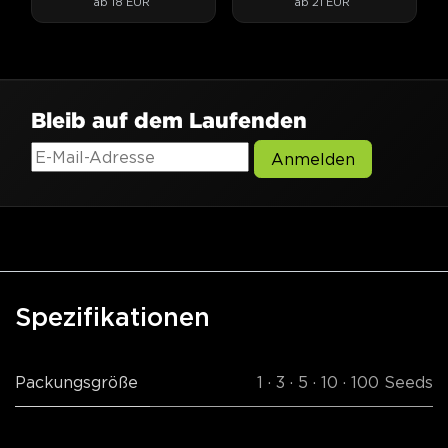
ab 18 EUR
ab 21 EUR
Blueberry-Genetik.
Aroma.
Bleib auf dem Laufenden
Anmelden
Spezifikationen
Packungsgröße
1 · 3 · 5 · 10 · 100 Seeds