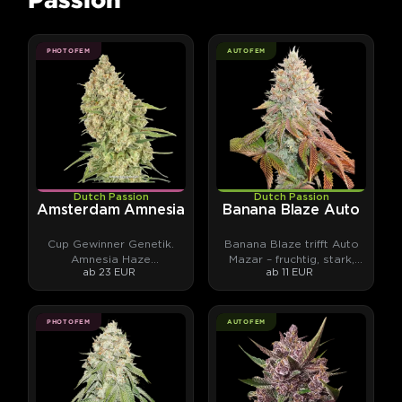
PHOTOFEM
AUTOFEM
Dutch Passion
Dutch Passion
Amsterdam Amnesia
Banana Blaze Auto
Cup Gewinner Genetik.
Banana Blaze trifft Auto
Amnesia Haze
Mazar – fruchtig, stark,
ab 23 EUR
ab 11 EUR
Nachkomme. Amsterdam-
klebrig.
Klassiker.
PHOTOFEM
AUTOFEM