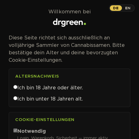
Zum Inhalt springen
DE
EN
Willkommen bei
Diese Seite richtet sich ausschließlich an
volljährige Sammler von Cannabissamen. Bitte
bestätige dein Alter und deine bevorzugten
Cookie-Einstellungen.
ALTERSNACHWEIS
Ich bin 18 Jahre oder älter.
Ich bin unter 18 Jahren alt.
CANNABISSAMEN VON TRILOGENE SEEDS KAUFEN
COOKIE-EINSTELLUNGEN
Trilogene Seeds
Notwendig
Login, Warenkorb, Sicherheit — immer aktiv.