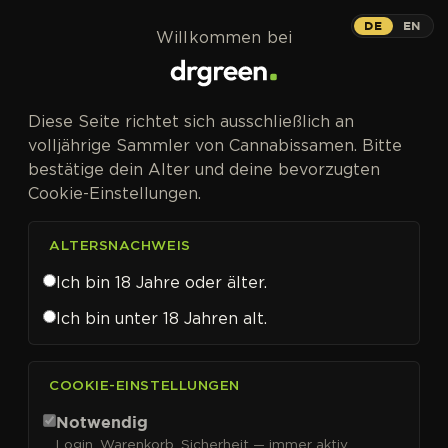
Zum Inhalt springen
DE
EN
Willkommen bei
Diese Seite richtet sich ausschließlich an
volljährige Sammler von Cannabissamen. Bitte
bestätige dein Alter und deine bevorzugten
Cookie-Einstellungen.
ALTERSNACHWEIS
Ich bin 18 Jahre oder älter.
Ich bin unter 18 Jahren alt.
CANNABISSAMEN VON FEMALE SEEDS KAUFEN
COOKIE-EINSTELLUNGEN
Female Seeds
Notwendig
Login, Warenkorb, Sicherheit — immer aktiv.