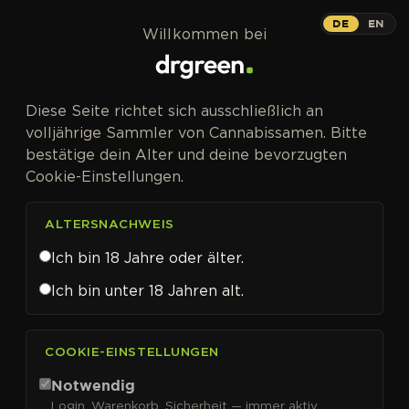
Zum Inhalt springen
DE
EN
Willkommen bei
CANNABISSAMEN VON TIGER ONE BULK KAUFEN
Diese Seite richtet sich ausschließlich an
Tiger One Bulk
volljährige Sammler von Cannabissamen. Bitte
bestätige dein Alter und deine bevorzugten
Cookie-Einstellungen.
ALTERSNACHWEIS
FILTER
Sortieren nach
Ich bin 18 Jahre oder älter.
Ich bin unter 18 Jahren alt.
COOKIE-EINSTELLUNGEN
Notwendig
Login, Warenkorb, Sicherheit — immer aktiv.