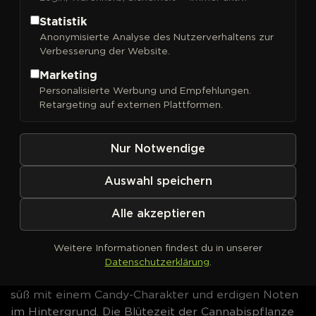
Auto
Auto, The Original Z und Pink Panties. Dazu
Statistik
kommt ein THC-Potential bis 22 % in einem
Anonymisierte Analyse des Nutzerverhaltens zur
ausgewogenen Indica-Sativa-Profil.
Pink Runtz
Verbesserung der Website.
Cannabissamen jetzt bei DrGreen bestellen.
Marketing
Personalisierte Werbung und Empfehlungen.
Pink Runtz von Royal Queen
Retargeting auf externen Plattformen.
Seeds – Genetik &
Eigenschaften
Nur Notwendige
Hinter
Pink Runtz Auto
steckt ein Stammbaum, der
Auswahl speichern
kaum anspruchsvoller sein könnte:
Gelato Auto
Auto,
The Original Z und Pink Panties sind die
Alle akzeptieren
Elternsorten. Das Ergebnis ist ein Hybrid mit 50 %
Indica, 45 % Sativa und 5 % Ruderalis. Die Blüten
Weitere Informationen findest du in unserer
haben ein THC-Potential bis 22 % bei niedrigem
Datenschutzerklärung
.
CBD-Wert. Der Geruch ist ausgeprägt fruchtig und
süß mit einem Candy-Charakter und erdigen Noten
im Hintergrund. Die Blütezeit der Cannabispflanze