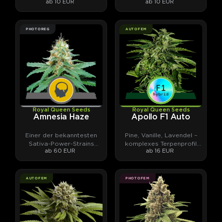
ab 10 EUR
ab 10 EUR
Klassiker neu gedacht.
Gewinner aus den 90ern.
PHOTOREG
AUTOFEM
Royal Queen Seeds
Royal Queen Seeds
Amnesia Haze
Apollo F1 Auto
Einer der bekanntesten
Pine, Vanille, Lavendel –
Sativa-Power-Strains
komplexes Terpenprofil
ab 60 EUR
ab 16 EUR
überhaupt.
trifft hohes THC-Potential
AUTOFEM
PHOTOFEM