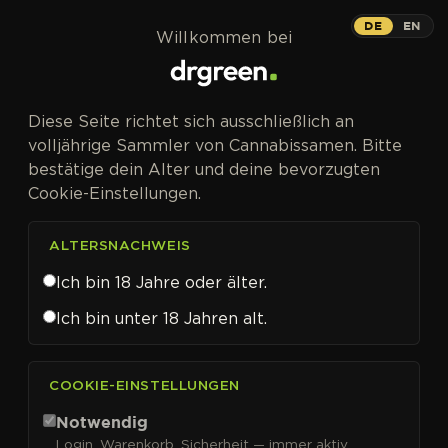
Zum Inhalt springen
Pink Runtz Auto
DE
EN
Willkommen bei
AUTOFEM
Diese Seite richtet sich ausschließlich an
Candy-Aroma, 22 % THC-Potential,
volljährige Sammler von Cannabissamen. Bitte
Gelato-Genetik, Automatic.
bestätige dein Alter und deine bevorzugten
Cookie-Einstellungen.
ALTERSNACHWEIS
Ich bin 18 Jahre oder älter.
Pink Runtz Auto
Ich bin unter 18 Jahren alt.
Cannabissamen von Royal
Queen Seeds kaufen
COOKIE-EINSTELLUNGEN
Die Blüten von
Pink Runtz Auto
haben ein
Notwendig
ausgeprägtes Candy-Aroma mit fruchtigen und
Login, Warenkorb, Sicherheit — immer aktiv.
erdigen Noten – direkt vererbt von
Gelato