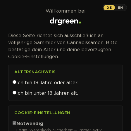
Zum Inhalt springen
Royal Runtz
DE
EN
Willkommen bei
PHOTOFEM
Diese Seite richtet sich ausschließlich an
27 % THC-Potential – Gelato trifft
volljährige Sammler von Cannabissamen. Bitte
The Original Z.
bestätige dein Alter und deine bevorzugten
Cookie-Einstellungen.
ALTERSNACHWEIS
Ich bin 18 Jahre oder älter.
Royal Runtz Cannabissamen
Ich bin unter 18 Jahren alt.
von Royal Queen Seeds
kaufen
COOKIE-EINSTELLUNGEN
Die Blüten von
Royal Runtz
haben ein THC-Potential
Notwendig
27 % – das Ergebnis einer Kreuzung aus
Gelato
und
Login, Warenkorb, Sicherheit — immer aktiv.
The Original Z, zwei der potentesten Sorten