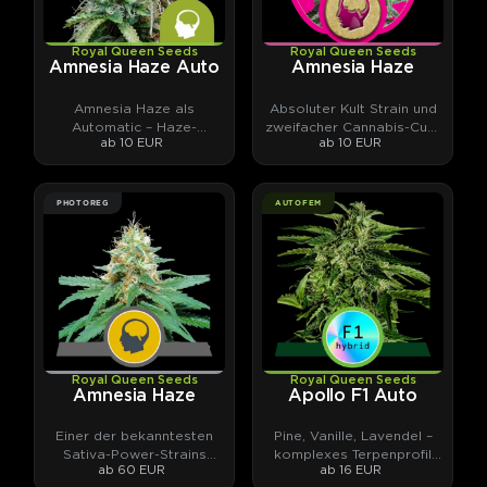
Royal Queen Seeds
Royal Queen Seeds
Amnesia Haze Auto
Amnesia Haze
Amnesia Haze als
Absoluter Kult Strain und
Automatic – Haze-
zweifacher Cannabis-Cup-
ab 10 EUR
ab 10 EUR
Klassiker neu gedacht.
Gewinner aus den 90ern.
PHOTOREG
AUTOFEM
Royal Queen Seeds
Royal Queen Seeds
Amnesia Haze
Apollo F1 Auto
Einer der bekanntesten
Pine, Vanille, Lavendel –
Sativa-Power-Strains
komplexes Terpenprofil
ab 60 EUR
ab 16 EUR
überhaupt.
trifft hohes THC-Potential