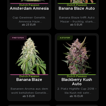
Dutch Passion
Dutch Passion
Amsterdam Amnesia
Banana Blaze Auto
Cup Gewinner Genetik.
Banana Blaze trifft Auto
Amnesia Haze
Mazar – fruchtig, stark,
ab 23 EUR
ab 5 EUR
Nachkomme. Amsterdam-
klebrig.
Klassiker.
PHOTOFEM
AUTOFEM
Dutch Passion
Dutch Passion
Banana Blaze
Blackberry Kush
Auto
Bananen-Aroma aus dem
2. Platz Highlife Cup 2018 –
wohl behüteten Genetik-
lila Kush mit sehr
ab 5 EUR
ab 16 EUR
Archiv von Dutch Passion
komplexen Terpenen