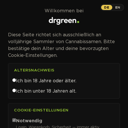
Zum Inhalt springen
Melonade Runtz
DE
EN
Willkommen bei
PHOTOFEM
Diese Seite richtet sich ausschließlich an
volljährige Sammler von Cannabissamen. Bitte
bestätige dein Alter und deine bevorzugten
Cookie-Einstellungen.
Melonade Runtz
Cannabissamen von Dutch
ALTERSNACHWEIS
Passion kaufen
Ich bin 18 Jahre oder älter.
Ich bin unter 18 Jahren alt.
COOKIE-EINSTELLUNGEN
IN DEN WARENKORB
Notwendig
In Favoriten speichern
Login, Warenkorb, Sicherheit — immer aktiv.