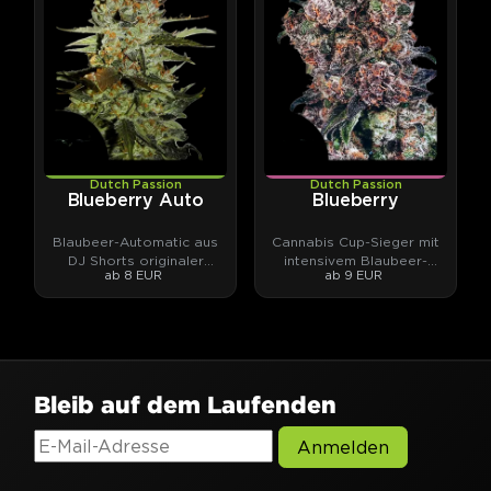
Dutch Passion
Dutch Passion
Blueberry Auto
Blueberry
Blaubeer-Automatic aus
Cannabis Cup-Sieger mit
DJ Shorts originaler
intensivem Blaubeer-
ab 8 EUR
ab 9 EUR
Blueberry-Genetik.
Aroma.
Bleib auf dem Laufenden
Anmelden