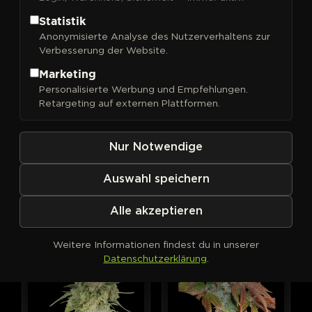
Statistik
Allgemeine Geschäftsbedingungen
Anonymisierte Analyse des Nutzerverhaltens zur
Verbesserung der Website.
Versand: 3-4 Geschäftstage
Marketing
Personalisierte Werbung und Empfehlungen.
Retargeting auf externen Plattformen.
Nur Notwendige
Weitere Sorten von Dutch
Passion
Auswahl speichern
Alle akzeptieren
PHOTOFEM
AUTOFEM
Weitere Informationen findest du in unserer
Datenschutzerklärung
.