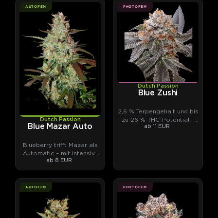
AUTOFEM
PHOTOFEM
Dutch Passion
Blue Zushi
2,6 % Terpengehalt und bis
zu 26 % THC-Potential –
Dutch Passion
Blue Mazar Auto
ab 11 EUR
von unabhängigen
Laboren gemessen.
Blueberry trifft Mazar als
Automatic – mit intensiv-
ab 8 EUR
fruchtigen Terpenen.
AUTOFEM
PHOTOFEM