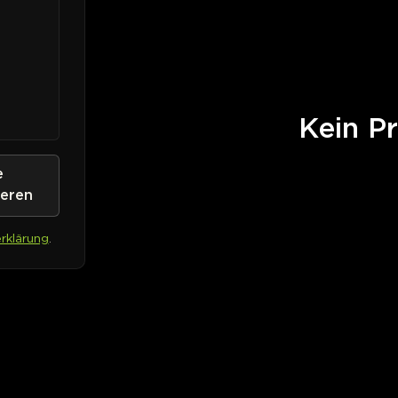
Kein Pr
e
ieren
rklärung
.