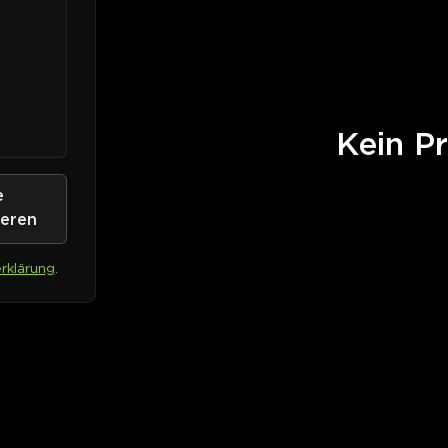
Kein Pr
e
ieren
rklärung
.