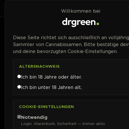
Zum Inhalt springen
Home
Shop
Willkommen bei
Packungsgröße
Diese Seite richtet sich ausschließlich an volljähri
Sammler von Cannabissamen. Bitte bestätige dein
Blütetyp
und deine bevorzugten Cookie-Einstellungen.
Geschlecht
ALTERSNACHWEIS
Ich bin 18 Jahre oder älter.
Genetik
Ich bin unter 18 Jahren alt.
Blütezeit
COOKIE-EINSTELLUNGEN
Erntezeit (Auto)
Notwendig
Login, Warenkorb, Sicherheit — immer aktiv.
THC-Gehalt