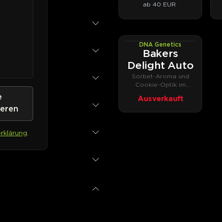
ab 40 EUR
DNA Genetics
AUTOFEM
Bakers
Delight Auto
Sorbet-Aroma und
Cookie-Optik im
Autoflower-Format
e
Ausverkauft
ieren
rklärung
.