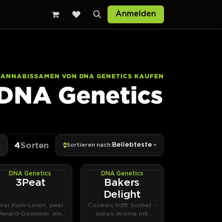
Anmelden
CANNABISSAMEN VON DNA GENETICS KAUFEN
DNA Genetics
4
Sorten
Beliebteste
Sortieren nach:
DNA Genetics
DNA Genetics
PHOTOFEM
PHOTOFEM
3Peat
Bakers
Delight
Drei Kush-Linien, zwei
Cookies trifft Sorbet –
Award-Gewinner, ein
süßes Aroma mit
DNA-Original.
klarem Fokus.