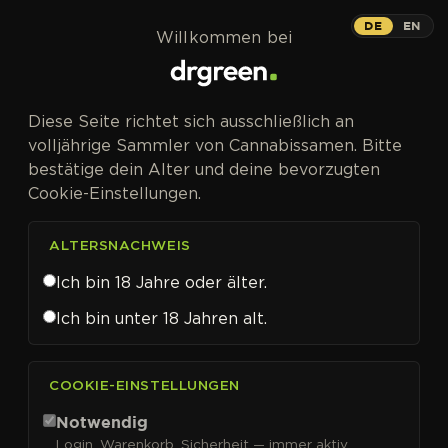
Zum Inhalt springen
DE
EN
Willkommen bei
Diese Seite richtet sich ausschließlich an
volljährige Sammler von Cannabissamen. Bitte
bestätige dein Alter und deine bevorzugten
Cookie-Einstellungen.
ALTERSNACHWEIS
Ich bin 18 Jahre oder älter.
Ich bin unter 18 Jahren alt.
CANNABISSAMEN VON SWEET SEEDS KAUFEN
COOKIE-EINSTELLUNGEN
Sweet Seeds
Notwendig
Login, Warenkorb, Sicherheit — immer aktiv.