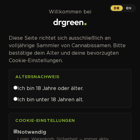
Zum Inhalt springen
DE
EN
Willkommen bei
CANNABISSAMEN VON EXOTIC SEED KAUFEN
Diese Seite richtet sich ausschließlich an
Exotic Seed
volljährige Sammler von Cannabissamen. Bitte
bestätige dein Alter und deine bevorzugten
Cookie-Einstellungen.
ALTERSNACHWEIS
FILTER
Sortieren nach
Ich bin 18 Jahre oder älter.
Ich bin unter 18 Jahren alt.
COOKIE-EINSTELLUNGEN
Notwendig
Login, Warenkorb, Sicherheit — immer aktiv.