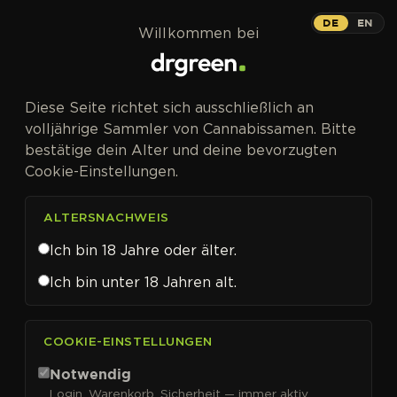
Zum Inhalt springen
DE
EN
Willkommen bei
Diese Seite richtet sich ausschließlich an
volljährige Sammler von Cannabissamen. Bitte
bestätige dein Alter und deine bevorzugten
Cookie-Einstellungen.
ALTERSNACHWEIS
Ich bin 18 Jahre oder älter.
Ich bin unter 18 Jahren alt.
CANNABISSAMEN VON ELITE SEEDS KAUFEN
COOKIE-EINSTELLUNGEN
Elite Seeds
Notwendig
Login, Warenkorb, Sicherheit — immer aktiv.