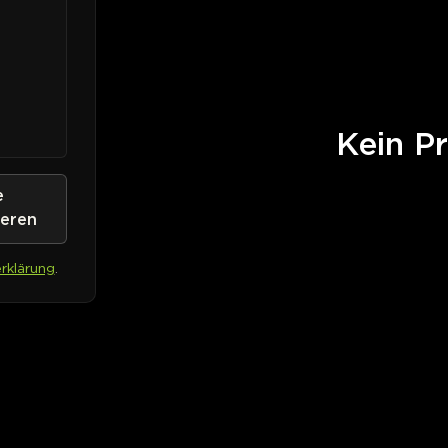
Kein Pr
e
ieren
rklärung
.