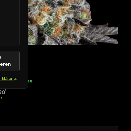
e
ieren
rklärung
.
• AUF LAGER
nd