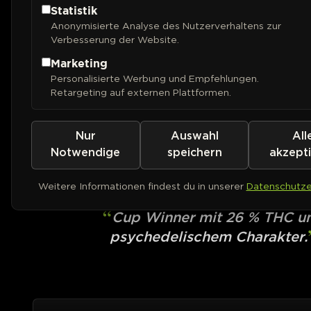
Statistik
Anonymisierte Analyse des Nutzerverhaltens zur
Verbesserung der Website.
Marketing
Personalisierte Werbung und Empfehlungen.
Retargeting auf externen Plattformen.
Nur
Auswahl
All
BARNEYS FARM
LSD
Notwendige
speichern
akzept
Weitere Informationen findest du in unserer
Datenschutze
PHOTOFEM
Cup Winner mit 26 % THC u
psychedelischem Charakter.