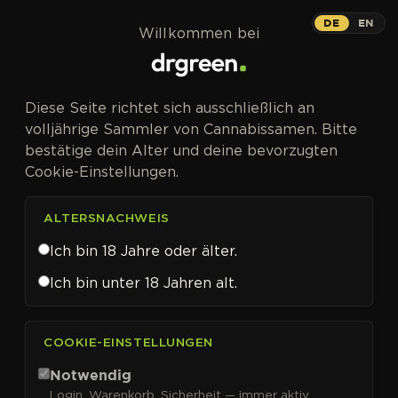
Zum Inhalt springen
DE
EN
Willkommen bei
Diese Seite richtet sich ausschließlich an
volljährige Sammler von Cannabissamen. Bitte
bestätige dein Alter und deine bevorzugten
Cookie-Einstellungen.
ALTERSNACHWEIS
Ich bin 18 Jahre oder älter.
Ich bin unter 18 Jahren alt.
CANNABISSAMEN VON ADVANCED SEEDS KAUFEN
COOKIE-EINSTELLUNGEN
Advanced Seeds
Notwendig
Login, Warenkorb, Sicherheit — immer aktiv.