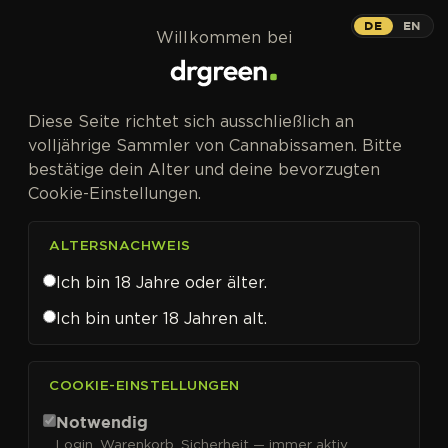
Zum Inhalt springen
DE
EN
Willkommen bei
Diese Seite richtet sich ausschließlich an
volljährige Sammler von Cannabissamen. Bitte
bestätige dein Alter und deine bevorzugten
Cookie-Einstellungen.
ALTERSNACHWEIS
Ich bin 18 Jahre oder älter.
Ich bin unter 18 Jahren alt.
CANNABISSAMEN VON VISION SEEDS KAUFEN
COOKIE-EINSTELLUNGEN
Vision Seeds
Notwendig
Login, Warenkorb, Sicherheit — immer aktiv.