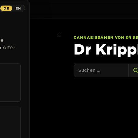
DE
EN
Strains
Breeder
Magazin
Cannabispflanzen
Listen
CANNABISSAMEN VON DR KR
ge
Dr Kripp
 Alter