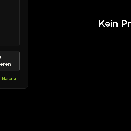
Kein Pr
e
ieren
rklärung
.