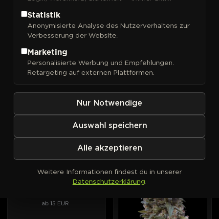
Statistik
Anonymisierte Analyse des Nutzerverhaltens zur
Verbesserung der Website.
FILTER
Sortieren nach
Marketing
Personalisierte Werbung und Empfehlungen.
00 Seeds
00 Seeds
AUTOFEM
PHOTOFEM
Retargeting auf externen Plattformen.
00 Cheese Auto
00 Cheese
Intensiver Geschmack nach
Aroma von altem Käse, lang
gereiftem Käse, im
anhaltende Entspannung.
Nur Notwendige
Automatic-Format.
ab 15 EUR
ab 15 EUR
Auswahl speichern
Alle akzeptieren
00 Seeds
AUTOFEM
PHOTOFEM
00 Kush Auto
Weitere Informationen findest du in unserer
Die Haus-Kush von 00
Datenschutzerklärung
.
Seeds, jetzt selbstblühend.
ab 15 EUR