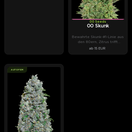
00 Seeds
00 Skunk
Bewahrte Skunk-#1-Linie aus
den 80ern, Zitrus trifft
Weihrauch.
ab 15 EUR
AUTOFEM