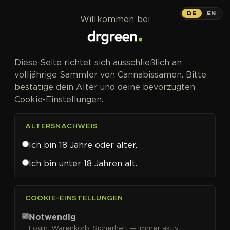
Zum Inhalt springen
DE
EN
Willkommen bei
Diese Seite richtet sich ausschließlich an
volljährige Sammler von Cannabissamen. Bitte
bestätige dein Alter und deine bevorzugten
Cookie-Einstellungen.
ALTERSNACHWEIS
Ich bin 18 Jahre oder älter.
Ich bin unter 18 Jahren alt.
CANNABISSAMEN VON 00 SEEDS KAUFEN
COOKIE-EINSTELLUNGEN
00 Seeds
Notwendig
Login, Warenkorb, Sicherheit — immer aktiv.