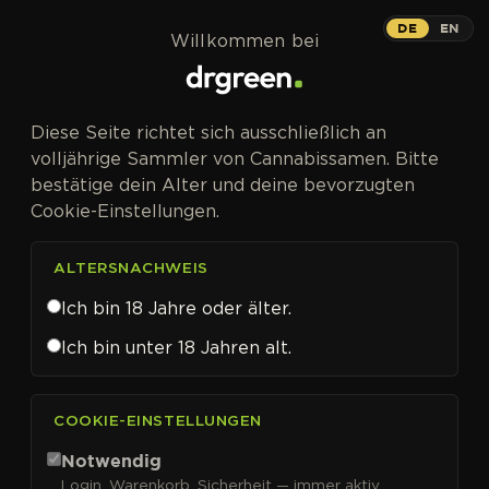
Zum Inhalt springen
DE
EN
Willkommen bei
Diese Seite richtet sich ausschließlich an
volljährige Sammler von Cannabissamen. Bitte
bestätige dein Alter und deine bevorzugten
Cookie-Einstellungen.
ALTERSNACHWEIS
Ich bin 18 Jahre oder älter.
Ich bin unter 18 Jahren alt.
CANNABISSAMEN VON POSITRONIC SEEDS KAUFEN
COOKIE-EINSTELLUNGEN
Positronic Seeds
Notwendig
Login, Warenkorb, Sicherheit — immer aktiv.