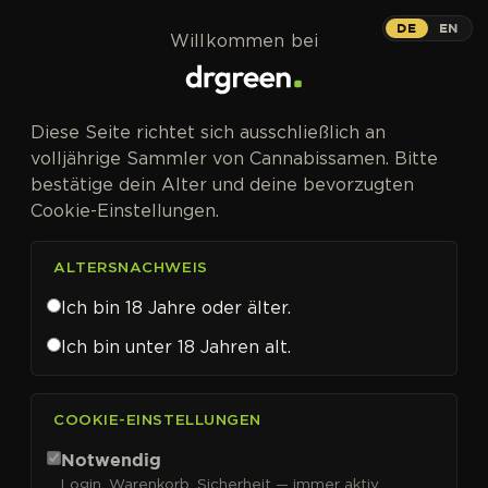
Zum Inhalt springen
DE
EN
Willkommen bei
Diese Seite richtet sich ausschließlich an
volljährige Sammler von Cannabissamen. Bitte
bestätige dein Alter und deine bevorzugten
Cookie-Einstellungen.
ALTERSNACHWEIS
Ich bin 18 Jahre oder älter.
Ich bin unter 18 Jahren alt.
CANNABISSAMEN VON AMSTERDAM GENETICS KAUFEN
COOKIE-EINSTELLUNGEN
Amsterdam Genetics
Notwendig
Login, Warenkorb, Sicherheit — immer aktiv.