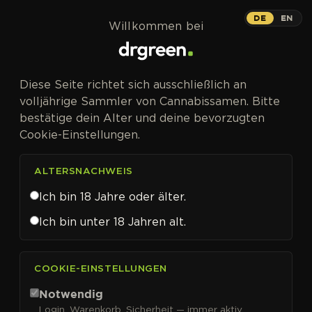
Zum Inhalt springen
DE
EN
Willkommen bei
Diese Seite richtet sich ausschließlich an
volljährige Sammler von Cannabissamen. Bitte
bestätige dein Alter und deine bevorzugten
Cookie-Einstellungen.
ALTERSNACHWEIS
Ich bin 18 Jahre oder älter.
Ich bin unter 18 Jahren alt.
CANNABISSAMEN VON PYRAMID SEEDS KAUFEN
COOKIE-EINSTELLUNGEN
Pyramid Seeds
Notwendig
Login, Warenkorb, Sicherheit — immer aktiv.