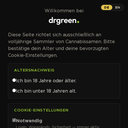
Zum Inhalt springen
DE
EN
Willkommen bei
Diese Seite richtet sich ausschließlich an
volljährige Sammler von Cannabissamen. Bitte
bestätige dein Alter und deine bevorzugten
Cookie-Einstellungen.
ALTERSNACHWEIS
Ich bin 18 Jahre oder älter.
Ich bin unter 18 Jahren alt.
CANNABISSAMEN VON 00 SEEDS KAUFEN
COOKIE-EINSTELLUNGEN
00 Seeds
Notwendig
Login, Warenkorb, Sicherheit — immer aktiv.