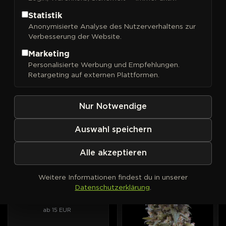
Statistik
Anonymisierte Analyse des Nutzerverhaltens zur
Verbesserung der Website.
FILTER
Sortieren nach
Marketing
Personalisierte Werbung und Empfehlungen.
00 Seeds
00 Seeds
AUTOFEM
PHOTOFEM
Retargeting auf externen Plattformen.
00 Cheese Auto
00 Cheese
Intensiver Geschmack nach
Aroma von altem Käse, lang
gereiftem Käse, im
anhaltende Entspannung.
Nur Notwendige
Automatic-Format.
ab 15 EUR
ab 15 EUR
Auswahl speichern
Alle akzeptieren
00 Seeds
AUTOFEM
PHOTOFEM
00 Kush Auto
Weitere Informationen findest du in unserer
Die Haus-Kush von 00
Datenschutzerklärung
.
Seeds, jetzt selbstblühend.
ab 15 EUR