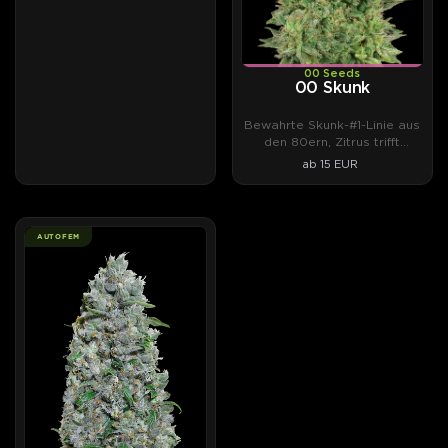
00 Seeds
00 Skunk
Bewahrte Skunk-#1-Linie aus
den 80ern, Zitrus trifft
Weihrauch.
ab 15 EUR
AUTOFEM