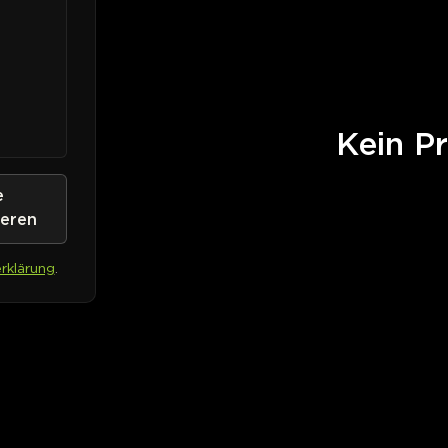
Kein Pr
e
ieren
rklärung
.