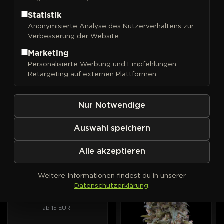
Statistik
Anonymisierte Analyse des Nutzerverhaltens zur
Verbesserung der Website.
FILTER
Sortieren nach
Marketing
Personalisierte Werbung und Empfehlungen.
00 Seeds
00 Seeds
AUTOFEM
PHOTOFEM
Retargeting auf externen Plattformen.
00 Cheese Auto
00 Cheese
Intensiver Geschmack nach
Aroma von altem Käse, lang
gereiftem Käse, im
anhaltende Entspannung.
Nur Notwendige
Automatic-Format.
ab 15 EUR
ab 15 EUR
Auswahl speichern
Alle akzeptieren
00 Seeds
AUTOFEM
PHOTOFEM
00 Kush Auto
Weitere Informationen findest du in unserer
Die Haus-Kush von 00
Datenschutzerklärung
.
Seeds, jetzt selbstblühend.
ab 15 EUR