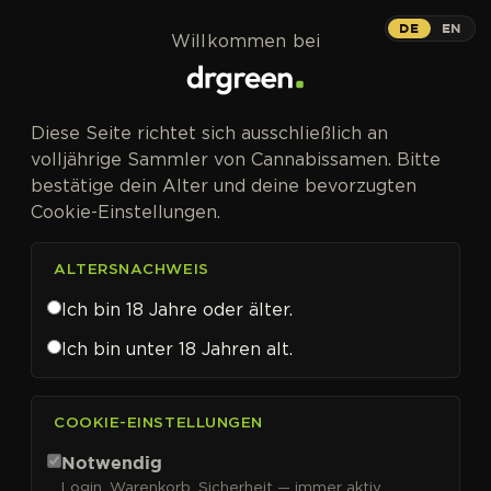
Zum Inhalt springen
DE
EN
Willkommen bei
Diese Seite richtet sich ausschließlich an
volljährige Sammler von Cannabissamen. Bitte
bestätige dein Alter und deine bevorzugten
Cookie-Einstellungen.
ALTERSNACHWEIS
Ich bin 18 Jahre oder älter.
Ich bin unter 18 Jahren alt.
CANNABISSAMEN VON 00 SEEDS KAUFEN
COOKIE-EINSTELLUNGEN
00 Seeds
Notwendig
Login, Warenkorb, Sicherheit — immer aktiv.