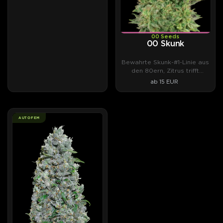
00 Seeds
00 Skunk
Bewahrte Skunk-#1-Linie aus
den 80ern, Zitrus trifft
Weihrauch.
ab 15 EUR
AUTOFEM