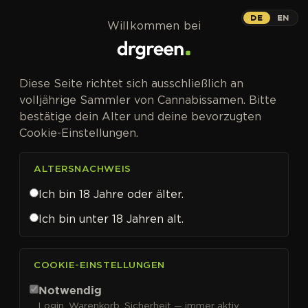
Zum Inhalt springen
DE
EN
Willkommen bei
Diese Seite richtet sich ausschließlich an
volljährige Sammler von Cannabissamen. Bitte
bestätige dein Alter und deine bevorzugten
Cookie-Einstellungen.
ALTERSNACHWEIS
Ich bin 18 Jahre oder älter.
Ich bin unter 18 Jahren alt.
CANNABISSAMEN VON ADVANCED SEEDS KAUFEN
COOKIE-EINSTELLUNGEN
Advanced Seeds
Notwendig
Login, Warenkorb, Sicherheit — immer aktiv.