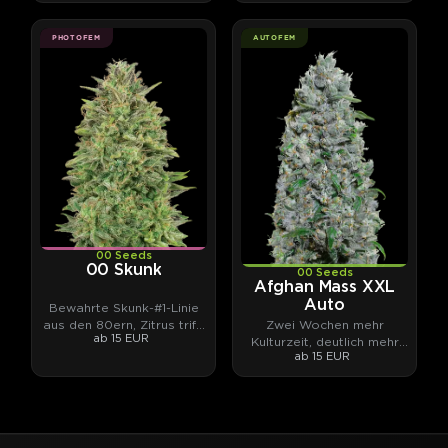
PHOTOFEM
AUTOFEM
00 Seeds
00 Skunk
00 Seeds
Afghan Mass XXL
Auto
Bewahrte Skunk-#1-Linie
aus den 80ern, Zitrus trifft
Zwei Wochen mehr
ab 15 EUR
Weihrauch.
Kulturzeit, deutlich mehr
ab 15 EUR
Ertrag.