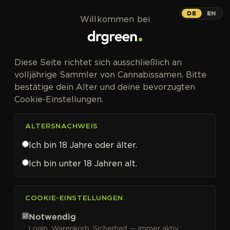
Zum Inhalt springen
00 Cheese Auto
DE
EN
Willkommen bei
AUTOFEM
Diese Seite richtet sich ausschließlich an
Intensiver Geschmack nach
volljährige Sammler von Cannabissamen. Bitte
gereiftem Käse, im Automatic-
bestätige dein Alter und deine bevorzugten
Format.
Cookie-Einstellungen.
ALTERSNACHWEIS
Ich bin 18 Jahre oder älter.
Ich bin unter 18 Jahren alt.
COOKIE-EINSTELLUNGEN
Notwendig
Login, Warenkorb, Sicherheit — immer aktiv.