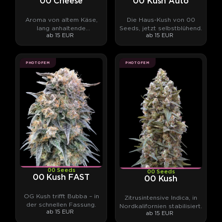
00 Cheese
00 Kush Auto
Aroma von altem Käse,
Die Haus-Kush von 00
lang anhaltende
Seeds, jetzt selbstblühend.
ab 15 EUR
ab 15 EUR
Entspannung.
PHOTOFEM
PHOTOFEM
00 Seeds
00 Seeds
00 Kush FAST
00 Kush
OG Kush trifft Bubba – in
Zitrusintensive Indica, in
der schnellen Fassung.
Nordkalifornien stabilisiert.
ab 15 EUR
ab 15 EUR