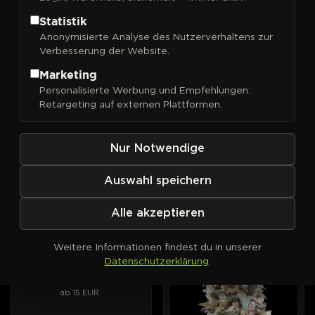
Statistik
Anonymisierte Analyse des Nutzerverhaltens zur
Verbesserung der Website.
FILTER
Sortieren nach
Marketing
Personalisierte Werbung und Empfehlungen.
00 Seeds
00 Seeds
AUTOFEM
PHOTOFEM
Retargeting auf externen Plattformen.
00 Cheese Auto
00 Cheese
Intensiver Geschmack nach
Aroma von altem Käse, lang
gereiftem Käse, im
anhaltende Entspannung.
Nur Notwendige
Automatic-Format.
ab 15 EUR
ab 15 EUR
Auswahl speichern
Alle akzeptieren
00 Seeds
AUTOFEM
PHOTOFEM
00 Kush Auto
Weitere Informationen findest du in unserer
Die Haus-Kush von 00
Datenschutzerklärung
.
Seeds, jetzt selbstblühend.
ab 15 EUR