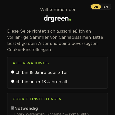
Zum Inhalt springen
DE
EN
Willkommen bei
Diese Seite richtet sich ausschließlich an
volljährige Sammler von Cannabissamen. Bitte
bestätige dein Alter und deine bevorzugten
Cookie-Einstellungen.
ALTERSNACHWEIS
Ich bin 18 Jahre oder älter.
Ich bin unter 18 Jahren alt.
CANNABISSAMEN VON 00 SEEDS KAUFEN
COOKIE-EINSTELLUNGEN
00 Seeds
Notwendig
Login, Warenkorb, Sicherheit — immer aktiv.