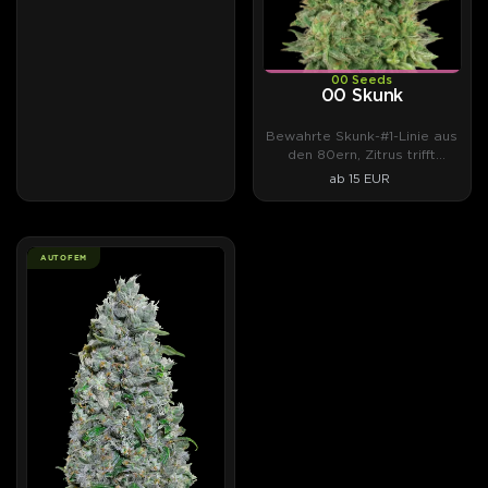
00 Seeds
00 Skunk
Bewahrte Skunk-#1-Linie aus
den 80ern, Zitrus trifft
Weihrauch.
ab 15 EUR
AUTOFEM