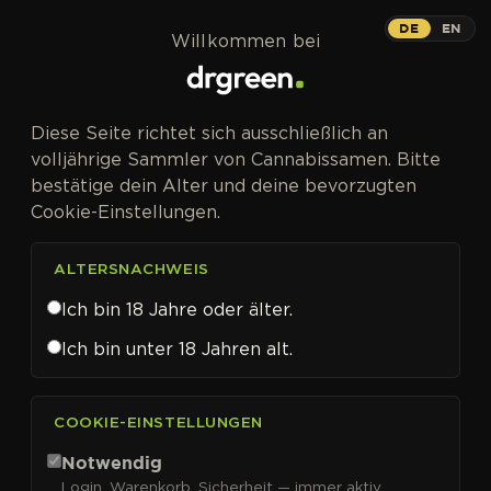
Zum Inhalt springen
DE
EN
Willkommen bei
Diese Seite richtet sich ausschließlich an
volljährige Sammler von Cannabissamen. Bitte
bestätige dein Alter und deine bevorzugten
Cookie-Einstellungen.
ALTERSNACHWEIS
Ich bin 18 Jahre oder älter.
Ich bin unter 18 Jahren alt.
CANNABISSAMEN VON SEEDSMAN KAUFEN
COOKIE-EINSTELLUNGEN
Seedsman
Notwendig
Login, Warenkorb, Sicherheit — immer aktiv.