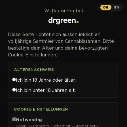
Zum Inhalt springen
DE
EN
Willkommen bei
Diese Seite richtet sich ausschließlich an
volljährige Sammler von Cannabissamen. Bitte
bestätige dein Alter und deine bevorzugten
Cookie-Einstellungen.
ALTERSNACHWEIS
Ich bin 18 Jahre oder älter.
Ich bin unter 18 Jahren alt.
CANNABISSAMEN VON FEMALE SEEDS KAUFEN
COOKIE-EINSTELLUNGEN
Female Seeds
Notwendig
Login, Warenkorb, Sicherheit — immer aktiv.