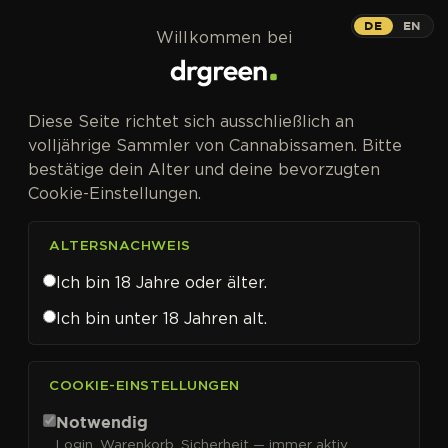
Zum Inhalt springen
DE
EN
Willkommen bei
Diese Seite richtet sich ausschließlich an
volljährige Sammler von Cannabissamen. Bitte
bestätige dein Alter und deine bevorzugten
Cookie-Einstellungen.
ALTERSNACHWEIS
Ich bin 18 Jahre oder älter.
Ich bin unter 18 Jahren alt.
CANNABISSAMEN VON BUDDHA SEEDS KAUFEN
COOKIE-EINSTELLUNGEN
Buddha Seeds
Notwendig
Login, Warenkorb, Sicherheit — immer aktiv.