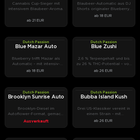
Cannabis Cup-Sieger mit
Blaubeer-Automatic aus DJ
intensivem Blaubeer-Aroma.
Shorts originaler Blueberry-
Genetik.
ab 18 EUR
ab 21 EUR
Dutch Passion
Dutch Passion
AUTOFEM
PHOTOFEM
Blue Mazar Auto
Blue Zushi
Blueberry trifft Mazar als
2,6 % Terpengehalt und bis
Automatic – mit intensiv-
zu 26 % THC-Potential – von
fruchtigen Terpenen.
unabhängigen Laboren
ab 18 EUR
ab 26 EUR
gemessen.
Dutch Passion
Dutch Passion
AUTOFEM
PHOTOFEM
Brooklyn Sunrise Auto
Bubba Island Kush
Brooklyn-Diesel im
Drei US-Klassiker vereint in
Autoflower-Format, gemacht
einem Strain – mit
für den Morgen.
einzigartigem Terpenprofil.
Ausverkauft
ab 26 EUR