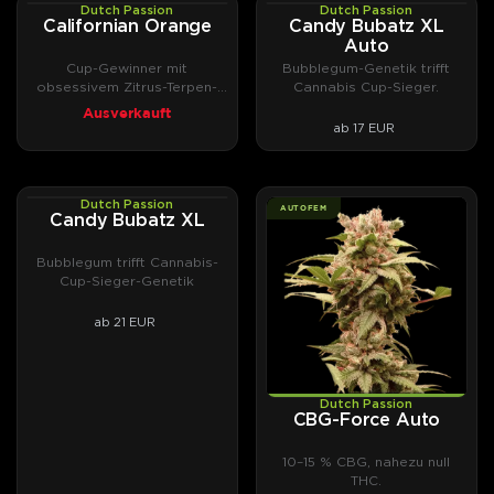
Dutch Passion
Dutch Passion
PHOTOFEM
AUTOFEM
Californian Orange
Candy Bubatz XL
Auto
Cup-Gewinner mit
Bubblegum-Genetik trifft
obsessivem Zitrus-Terpen-
Cannabis Cup-Sieger.
Profil.
Ausverkauft
ab 17 EUR
Dutch Passion
PHOTOFEM
AUTOFEM
Candy Bubatz XL
Bubblegum trifft Cannabis-
Cup-Sieger-Genetik
ab 21 EUR
Dutch Passion
CBG-Force Auto
10–15 % CBG, nahezu null
THC.