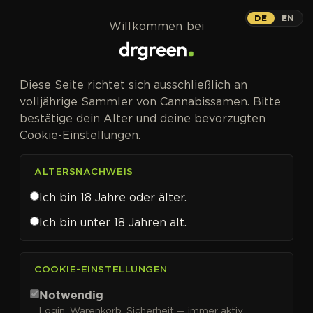
Zum Inhalt springen
DE
EN
Willkommen bei
Diese Seite richtet sich ausschließlich an
volljährige Sammler von Cannabissamen. Bitte
bestätige dein Alter und deine bevorzugten
Cookie-Einstellungen.
ALTERSNACHWEIS
Ich bin 18 Jahre oder älter.
Ich bin unter 18 Jahren alt.
CANNABISSAMEN VON DUTCH PASSION KAUFEN
COOKIE-EINSTELLUNGEN
Dutch Passion
Notwendig
Login, Warenkorb, Sicherheit — immer aktiv.