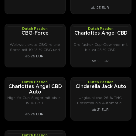
ab 23 EUR
Dutch Passion
Dutch Passion
PHOTOFEM
PHOTOFEM
CBG-Force
Charlottes Angel CBD
Weltweit erste CBG-reiche
Dreifacher Cup-Gewinner mit
Sorte mit 10-15 % CBG und
bis zu 25 % CBD.
0,2 % THC
ab 26 EUR
ab 15 EUR
Dutch Passion
Dutch Passion
AUTOFEM
AUTOFEM
Charlottes Angel CBD
Cinderella Jack Auto
Auto
Highlife-Cup-Sieger mit bis zu
Unglaubliche 26 % THC-
15 % CBD.
Potential als Automatic –
von unabhängigen Laboren
ab 21 EUR
getestet.
ab 26 EUR
Dutch Passion