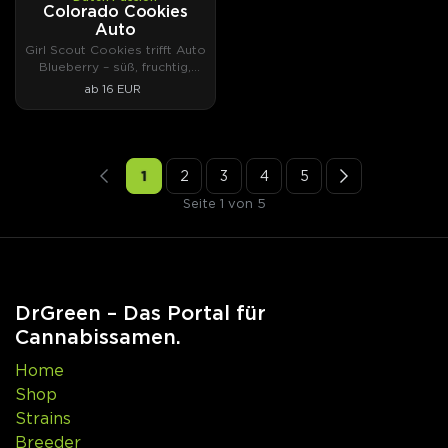
AUTOFEM
Colorado Cookies
Auto
Girl Scout Cookies trifft Auto
Blueberry – süß, fruchtig,
potent.
ab 16 EUR
1
2
3
4
5
Seite 1 von 5
DrGreen – Das Portal für
Cannabissamen.
Home
Shop
Strains
Breeder