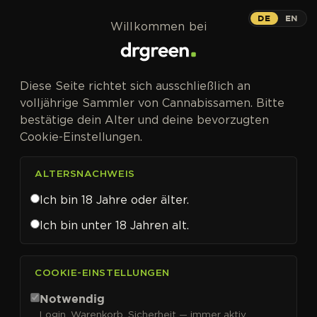
Zum Inhalt springen
Auto
DE
EN
Willkommen bei
AUTOFEM
Diese Seite richtet sich ausschließlich an
Weltweit erster F1-Hybrid mit CBD-
volljährige Sammler von Cannabissamen. Bitte
Fokus.
bestätige dein Alter und deine bevorzugten
Cookie-Einstellungen.
ALTERSNACHWEIS
Ich bin 18 Jahre oder älter.
Cosmos F1 CBD Auto
Ich bin unter 18 Jahren alt.
Cannabissamen von Royal
Queen Seeds kaufen
COOKIE-EINSTELLUNGEN
Cosmos F1 CBD
ist laut Royal Queen Seeds der
Notwendig
weltweit erste F1-Hybrid mit CBD-Fokus –
Login, Warenkorb, Sicherheit — immer aktiv.
gezüchtet aus einer hochprozentigen CBD-Linie aus