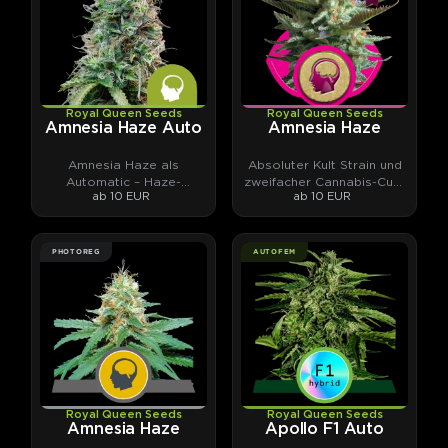
Royal Queen Seeds
Royal Queen Seeds
Amnesia Haze Auto
Amnesia Haze
Amnesia Haze als
Absoluter Kult Strain und
Automatic – Haze-
zweifacher Cannabis-Cup-
ab 10 EUR
ab 10 EUR
Klassiker neu gedacht.
Gewinner aus den 90ern.
PHOTOREG
AUTOFEM
Royal Queen Seeds
Royal Queen Seeds
Amnesia Haze
Apollo F1 Auto