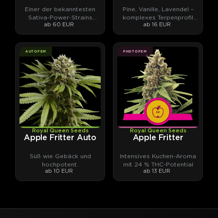
Einer der bekanntesten
Pine, Vanille, Lavendel –
Sativa-Power-Strains
komplexes Terpenprofil
ab 60 EUR
ab 16 EUR
überhaupt.
trifft hohes THC-Potential
AUTOFEM
PHOTOFEM
Royal Queen Seeds
Royal Queen Seeds
Apple Fritter Auto
Apple Fritter
Süß wie Gebäck und
Intensives Kuchen-Aroma
hochpotent.
mit 24 % THC-Potential
ab 10 EUR
ab 13 EUR