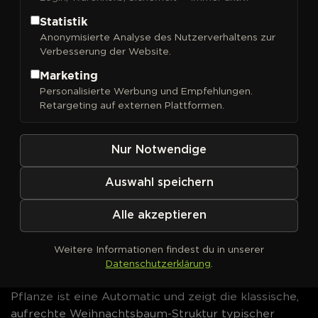
Oregon. Das Terpenprofil wird von Farnesene,
Statistik
Limonene, Myrcene, Pinene und Caryophyllene
Anonymisierte Analyse des Nutzerverhaltens zur
dominiert und verbindet den Geruch nach frischer
Verbesserung der Website.
Kiefer mit einer cremigen Cookies-Note und einem
Marketing
unverkennbaren Pfefferbiss. Feminisierte
Personalisierte Werbung und Empfehlungen.
Automatic
Cosmos F1 CBD
Cannabissamen jetzt bei
Retargeting auf externen Plattformen.
DrGreen bestellen.
Cosmos F1 CBD von Royal
Nur Notwendige
Queen Seeds – Genetik &
Auswahl speichern
Eigenschaften
Alle akzeptieren
Die Genetik von
Cosmos F1 CBD
stammt direkt aus
einer CBD-reichen Linie aus Oregon. Das ist die
Weitere Informationen findest du in unserer
Grundlage für den höchsten CBD-Gehalt im
Datenschutzerklärung
.
gesamten F1-Sortiment von Royal Queen Seeds. Die
Pflanze ist eine Automatic und zeigt die klassische,
aufrechte Weihnachtsbaum-Struktur typischer