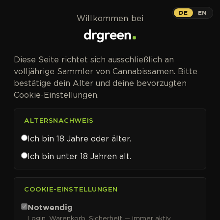
Zum Inhalt springen
DE
EN
Willkommen bei
Diese Seite richtet sich ausschließlich an
volljährige Sammler von Cannabissamen. Bitte
bestätige dein Alter und deine bevorzugten
Cookie-Einstellungen.
ALTERSNACHWEIS
Ich bin 18 Jahre oder älter.
Ich bin unter 18 Jahren alt.
CANNABISSAMEN VON SWEET SEEDS KAUFEN
COOKIE-EINSTELLUNGEN
Sweet Seeds
Notwendig
Login, Warenkorb, Sicherheit — immer aktiv.