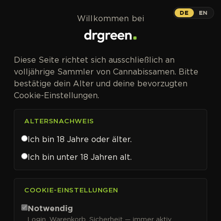
Zum Inhalt springen
DE
EN
Willkommen bei
Diese Seite richtet sich ausschließlich an
volljährige Sammler von Cannabissamen. Bitte
bestätige dein Alter und deine bevorzugten
Cookie-Einstellungen.
ALTERSNACHWEIS
Ich bin 18 Jahre oder älter.
Ich bin unter 18 Jahren alt.
CANNABISSAMEN VON DUTCH PASSION KAUFEN
COOKIE-EINSTELLUNGEN
Dutch Passion
Notwendig
Login, Warenkorb, Sicherheit — immer aktiv.