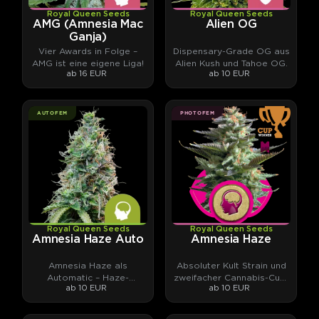
Royal Queen Seeds
Royal Queen Seeds
AMG (Amnesia Mac
Alien OG
Ganja)
Vier Awards in Folge –
Dispensary-Grade OG aus
AMG ist eine eigene Liga!
Alien Kush und Tahoe OG.
ab 16 EUR
ab 10 EUR
AUTOFEM
PHOTOFEM
Royal Queen Seeds
Royal Queen Seeds
Amnesia Haze Auto
Amnesia Haze
Amnesia Haze als
Absoluter Kult Strain und
Automatic – Haze-
zweifacher Cannabis-Cup-
ab 10 EUR
ab 10 EUR
Klassiker neu gedacht.
Gewinner aus den 90ern.