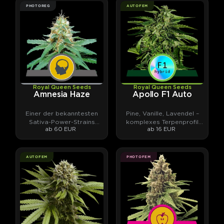
PHOTOREG
AUTOFEM
Royal Queen Seeds
Royal Queen Seeds
Amnesia Haze
Apollo F1 Auto
Einer der bekanntesten
Pine, Vanille, Lavendel –
Sativa-Power-Strains
komplexes Terpenprofil
ab 60 EUR
ab 16 EUR
überhaupt.
trifft hohes THC-Potential
AUTOFEM
PHOTOFEM