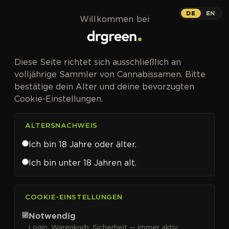
Zum Inhalt springen
CBD
DE
EN
Willkommen bei
PHOTOFEM
Diese Seite richtet sich ausschließlich an
Dritter Platz beim Highlife Cannabis
volljährige Sammler von Cannabissamen. Bitte
Cup – mit CBD.
bestätige dein Alter und deine bevorzugten
Cookie-Einstellungen.
ALTERSNACHWEIS
Ich bin 18 Jahre oder älter.
Medical Mass CBD
Ich bin unter 18 Jahren alt.
Cannabissamen von Royal
Queen Seeds kaufen
COOKIE-EINSTELLUNGEN
Medical Mass
gewann den 3. Platz in der Kategorie
Notwendig
Medical Cannabis beim Highlife Cannabis Cup. Die
Login, Warenkorb, Sicherheit — immer aktiv.
Blüten haben ein nahezu ausgeglichenes 1:1-