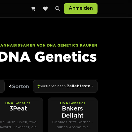
Anmelden
CANNABISSAMEN VON DNA GENETICS KAUFEN
DNA Genetics
4
Sorten
Beliebteste
Sortieren nach:
DNA Genetics
DNA Genetics
PHOTOFEM
PHOTOFEM
3Peat
Bakers
Delight
Drei Kush-Linien, zwei
Cookies trifft Sorbet –
Award-Gewinner, ein
süßes Aroma mit
DNA-Original.
klarem Fokus.