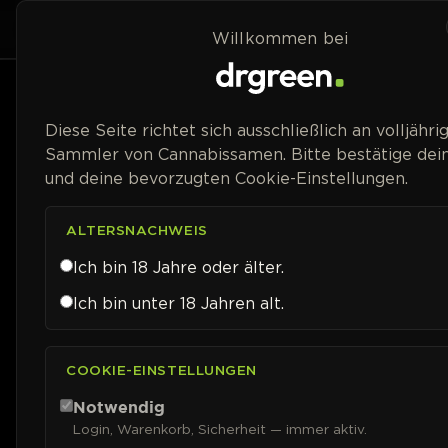
Zum Inhalt springen
Home
Shop
Willkommen bei
Packungsgröße
Diese Seite richtet sich ausschließlich an volljähri
Sammler von Cannabissamen. Bitte bestätige dein
Blütetyp
und deine bevorzugten Cookie-Einstellungen.
Geschlecht
ALTERSNACHWEIS
Ich bin 18 Jahre oder älter.
Genetik
Ich bin unter 18 Jahren alt.
Blütezeit
COOKIE-EINSTELLUNGEN
Erntezeit (Auto)
Notwendig
Login, Warenkorb, Sicherheit — immer aktiv.
THC-Gehalt