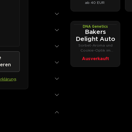
ab 40 EUR
DNA Genetics
AUTOFEM
Bakers
Delight Auto
Sorbet-Aroma und
Cookie-Optik im
Autoflower-Format
e
Ausverkauft
ieren
rklärung
.