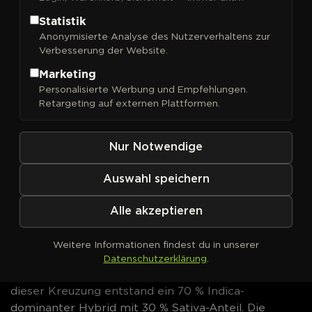
aus zwei starken Elternlinien. Der 70 % Indica-
Statistik
dominante Hybrid bringt dabei ein THC-Potential
Anonymisierte Analyse des Nutzerverhaltens zur
von bis zu 24 %.
Forbidden Fruit
Cannabissamen
Verbesserung der Website.
jetzt bei DrGreen bestellen.
Marketing
Personalisierte Werbung und Empfehlungen.
Forbidden Fruit von Royal
Retargeting auf externen Plattformen.
Queen Seeds – Genetik &
Eigenschaften
Nur Notwendige
Forbidden Fruit
ist die direkte Kreuzung aus
Cherry
Auswahl speichern
Pie
und
Tangie
– zwei Hybriden mit starker
Herkunft.
Cherry Pie
stammt aus dem Hause
Alle akzeptieren
Powerzzzup Genetics in Kalifornien und gilt als eine
der bekanntesten Pie-Sorten der US-Westküste.
Weitere Informationen findest du in unserer
Tangie
ist eine würzige Sativa, die seit Jahren in
Datenschutzerklärung
.
niederländischen Coffeeshops vertreten ist. Aus
dieser Kreuzung entstand ein 70 % Indica-
dominanter Hybrid mit 30 % Sativa-Anteil. Die