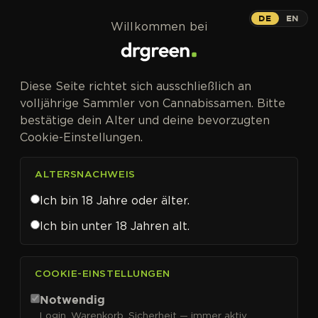
Zum Inhalt springen
Forbidden Fruit
DE
EN
Willkommen bei
PHOTOFEM
Diese Seite richtet sich ausschließlich an
Cherry Pie trifft Tangie – fruchtig,
volljährige Sammler von Cannabissamen. Bitte
dicht, bis 24 % THC.
bestätige dein Alter und deine bevorzugten
Cookie-Einstellungen.
ALTERSNACHWEIS
Ich bin 18 Jahre oder älter.
Forbidden Fruit
Ich bin unter 18 Jahren alt.
Cannabissamen von Royal
Queen Seeds kaufen
COOKIE-EINSTELLUNGEN
Die Blüten von
Forbidden Fruit
vereinen das frische
Notwendig
Zitrusaroma von
Tangie
mit den satten Steinfrucht-
Login, Warenkorb, Sicherheit — immer aktiv.
Noten von
Cherry Pie
– ein komplexes Aroma-Profil