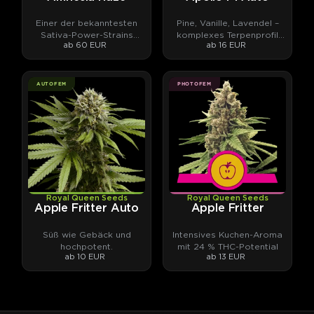
Einer der bekanntesten
Pine, Vanille, Lavendel –
Sativa-Power-Strains
komplexes Terpenprofil
ab 60 EUR
ab 16 EUR
überhaupt.
trifft hohes THC-Potential
AUTOFEM
PHOTOFEM
Royal Queen Seeds
Royal Queen Seeds
Apple Fritter Auto
Apple Fritter
Süß wie Gebäck und
Intensives Kuchen-Aroma
hochpotent.
mit 24 % THC-Potential
ab 10 EUR
ab 13 EUR