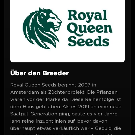
Über den Breeder
Royal Queen Seeds beginnt 2007 in
Amsterdam als Züchterprojekt: Die Pflanzen
waren vor der Marke da. Diese Reihenfolge ist
dem Haus geblieben. Als es 2019 an eine neue
Saatgut-Generation ging, baute es vier Jahre
lang reine Inzuchtlinien auf, bevor davon
überhaupt etwas verkäuflich war – Geduld, die