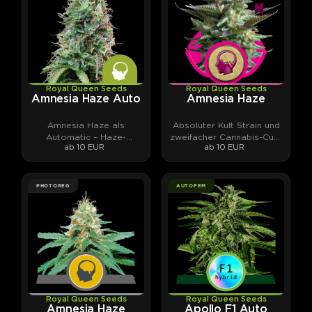
Royal Queen Seeds
Royal Queen Seeds
Amnesia Haze Auto
Amnesia Haze
Amnesia Haze als
Absoluter Kult Strain und
Automatic – Haze-
zweifacher Cannabis-Cup-
ab 10 EUR
ab 10 EUR
Klassiker neu gedacht.
Gewinner aus den 90ern.
PHOTOREG
AUTOFEM
Royal Queen Seeds
Royal Queen Seeds
Amnesia Haze
Apollo F1 Auto